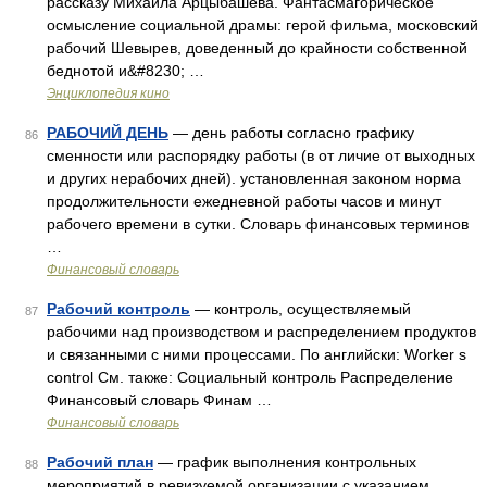
рассказу Михаила Арцыбашева. Фантасмагорическое
осмысление социальной драмы: герой фильма, московский
рабочий Шевырев, доведенный до крайности собственной
беднотой и&#8230; …
Энциклопедия кино
РАБОЧИЙ ДЕНЬ
— день работы согласно графику
86
сменности или распорядку работы (в от личие от выходных
и других нерабочих дней). установленная законом норма
продолжительности ежедневной работы часов и минут
рабочего времени в сутки. Словарь финансовых терминов
…
Финансовый словарь
Рабочий контроль
— контроль, осуществляемый
87
рабочими над производством и распределением продуктов
и связанными с ними процессами. По английски: Worker s
control См. также: Социальный контроль Распределение
Финансовый словарь Финам …
Финансовый словарь
Рабочий план
— график выполнения контрольных
88
мероприятий в ревизуемой организации с указанием